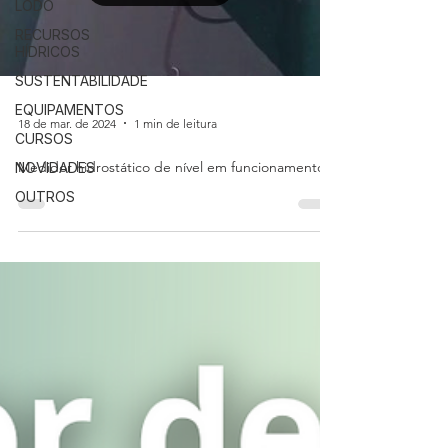
LODO
RECURSOS
HÍDRICOS
SUSTENTABILIDADE
EQUIPAMENTOS
18 de mar. de 2024
1 min de leitura
CURSOS
Medidor hidrostático de nível em funcionamento
NOVIDADES
OUTROS