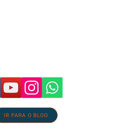
as páginas e suporte:
IR PARA O BLOG
tato@aguaeefluentes.com.br