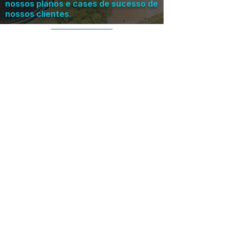
nossos planos e cases de sucesso de
nossos clientes.
Voltar
Entre em contato
Enviar