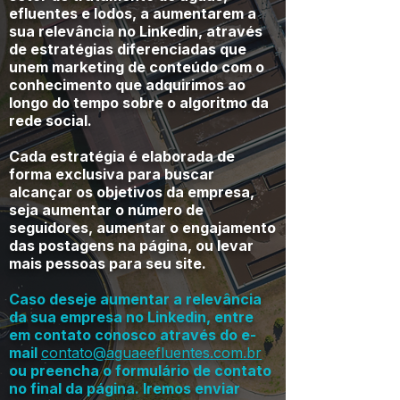
efluentes e lodos, a aumentarem a
sua relevância no Linkedin, através
de estratégias diferenciadas que
unem marketing de conteúdo com o
conhecimento que adquirimos ao
longo do tempo sobre o algoritmo da
rede social.
Cada estratégia é elaborada de
forma exclusiva para buscar
alcançar os objetivos da empresa,
seja aumentar o número de
seguidores, aumentar o engajamento
das postagens na página, ou levar
mais pessoas para seu site.
Caso deseje aumentar a relevância
da sua empresa no Linkedin, entre
em contato conosco através do e-
mail
contato@aguaeefluentes.com.br
ou preencha o formulário de contato
no final da página. Iremos enviar