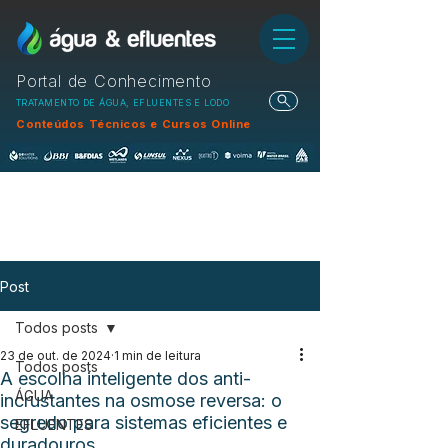
Portal de Conhecimento
TRATAMENTO DE ÁGUA, EFLUENTES E LODO
Conteúdos Técnicos e Cursos Online
Post
Todos posts
23 de out. de 2024
1 min de leitura
Todos posts
A escolha inteligente dos anti-
ÁGUA
incrustantes na osmose reversa: o
segredo para sistemas eficientes e
EFLUENTES
duradouros