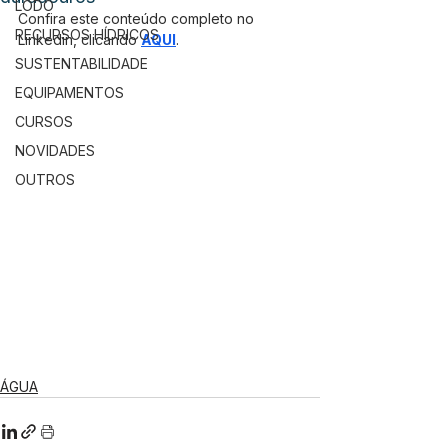
LODO
Confira este conteúdo completo no 
RECURSOS HÍDRICOS
Linkedin, clicando 
AQUI
.
SUSTENTABILIDADE
EQUIPAMENTOS
CURSOS
NOVIDADES
OUTROS
ÁGUA