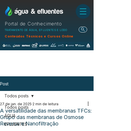
Portal de Conhecimento
TRATAMENTO DE ÁGUA, EFLUENTES E LODO
Conteúdos Técnicos e Cursos Online
Post
Todos posts
27 de jan. de 2025
2 min de leitura
Todos posts
A versatilidade das membranas TFCs:
ÁGUA
Grupo das membranas de Osmose
Reversa e Nanofiltração
EFLUENTES