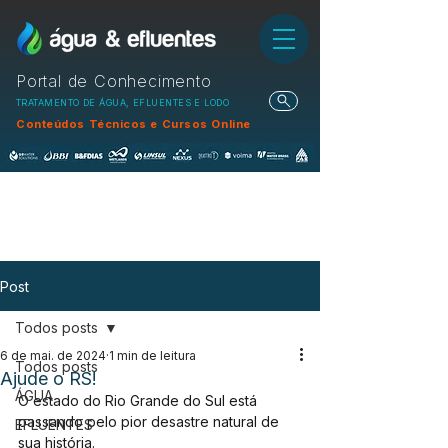
Portal de Conhecimento
TRATAMENTO DE ÁGUA, EFLUENTES E LODO
Conteúdos Técnicos e Cursos Online
Post
Todos posts
6 de mai. de 2024
1 min de leitura
Todos posts
Ajude o RS!
ÁGUA
O estado do Rio Grande do Sul está 
passando pelo pior desastre natural de 
EFLUENTES
sua história.