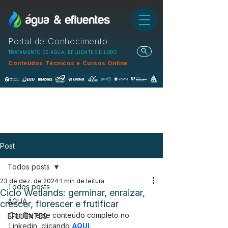
Portal de Conhecimento
TRATAMENTO DE ÁGUA, EFLUENTES E LODO
Conteúdos Técnicos e Cursos Online
Post
Todos posts
23 de dez. de 2024
1 min de leitura
Todos posts
Ciclo Wetlands: germinar, enraizar,
ÁGUA
crescer, florescer e frutificar
Confira este conteúdo completo no 
EFLUENTES
Linkedin, clicando 
AQUI
.