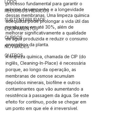
LODO
processo fundamental para garantir o 
máximo desempenho e a longevidade 
RECURSOS HÍDRICOS
dessas membranas. Uma limpeza química 
SUSTENTABILIDADE
adequada pode prolongar a vida útil das 
membranas em até 30%, além de 
EQUIPAMENTOS
melhorar significativamente a qualidade 
CURSOS
da água produzida e reduzir o consumo 
energético da planta. 
NOVIDADES
OUTROS
A limpeza química, chamada de CIP (do 
inglês, Cleaning-In-Place) é necessária 
porque, ao longo da operação, as 
membranas de osmose acumulam 
depósitos minerais, biofilme e outros 
contaminantes que vão aumentando a 
resistência à passagem da água. Se este 
efeito for contínuo, pode se chegar em 
um ponto em que ele é irreversível. 