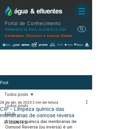
Portal de Conhecimento
TRATAMENTO DE ÁGUA, EFLUENTES E LODO
Conteúdos Técnicos e Cursos Online
Post
Todos posts
28 de abr. de 2023
2 min de leitura
Todos posts
CIP - Limpeza química das
ÁGUA
membranas de osmose reversa
A limpeza química das membranas de 
EFLUENTES
Osmose Reversa (ou inversa) é um 