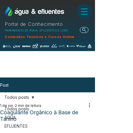
Portal de Conhecimento
TRATAMENTO DE ÁGUA, EFLUENTES E LODO
Conteúdos Técnicos e Cursos Online
Post
Todos posts
1 de jun.
2 min de leitura
Todos posts
Coagulante Orgânico à Base de
ÁGUA
Tanino
EFLUENTES