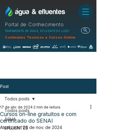
Portal de Conhecimento
TRATAMENTO DE ÁGUA, EFLUENTES E LODO
Conteúdos Técnicos e Cursos Online
Post
Todos posts
17 de abr. de 2024
2 min de leitura
Todos posts
Cursos on-line gratuitos e com
ÁGUA
certificado do SENAI
Atualizado:
26 de nov. de 2024
EFLUENTES