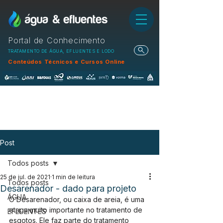
Portal de Conhecimento
TRATAMENTO DE ÁGUA, EFLUENTES E LODO
Conteúdos Técnicos e Cursos Online
Post
Todos posts
25 de jul. de 2021
1 min de leitura
Todos posts
Desarenador - dado para projeto
ÁGUA
O Desarenador, ou caixa de areia, é uma 
etapa muito importante no tratamento de 
EFLUENTES
esgotos. Ele faz parte do tratamento 