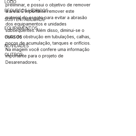
LODO
preliminar, e possui o objetivo de remover 
RECURSOS HÍDRICOS
a areia. É importante remover este 
material do esgoto para evitar a abrasão 
SUSTENTABILIDADE
dos equipamentos e unidades 
EQUIPAMENTOS
subsequentes. Além disso, diminui-se o 
risco de obstrução em tubulações, calhas, 
CURSOS
poços de acumulação, tanques e orifícios. 
NOVIDADES
Na imagem você confere uma informação 
OUTROS
importante para o projeto de 
Desarenadores.