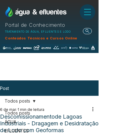
Portal de Conhecimento
TRATAMENTO DE ÁGUA, EFLUENTES E LODO
Conteúdos Técnicos e Cursos Online
Post
Todos posts
6 de mar.
1 min de leitura
Todos posts
Descomissionamentode Lagoas
ÁGUA
Industriais - Dragagem e Desidratação
de Lodo com Geoformas
EFLUENTES