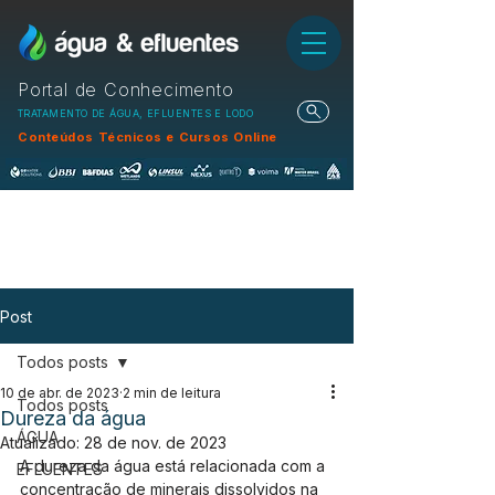
Portal de Conhecimento
TRATAMENTO DE ÁGUA, EFLUENTES E LODO
Conteúdos Técnicos e Cursos Online
Post
Todos posts
10 de abr. de 2023
2 min de leitura
Todos posts
Dureza da água
ÁGUA
Atualizado:
28 de nov. de 2023
A dureza da água está relacionada com a 
EFLUENTES
concentração de minerais dissolvidos na 