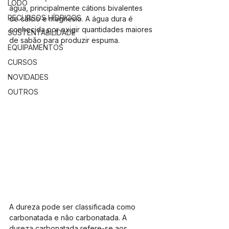
LODO
água, principalmente cátions bivalentes 
RECURSOS HÍDRICOS
de cálcio e magnésio. A água dura é 
conhecida por exigir quantidades maiores 
SUSTENTABILIDADE
de sabão para produzir espuma.
EQUIPAMENTOS
CURSOS
NOVIDADES
OUTROS
A dureza pode ser classificada como 
carbonatada e não carbonatada. A 
dureza carbonatada refere-se aos 