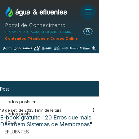
Portal de Conhecimento
TRATAMENTO DE ÁGUA, EFLUENTES E LODO
Conteúdos Técnicos e Cursos Online
Post
Todos posts
18 de set. de 2025
1 min de leitura
Todos posts
E-book gratuito "20 Erros que mais
ÁGUA
Destroem Sistemas de Membranas"
EFLUENTES