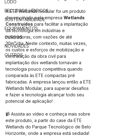
LODO
RECURSOS HÍDRICOS
A ETE Wetlands modular foi um produto 
desenvolvido pela empresa 
Wetlands 
SUSTENTABILIDADE
Construídos
 para facilitar a implantação 
EQUIPAMENTOS
da tecnologia em indústrias e 
mineradoras, com vazões de até 
CURSOS
30m³/dia. Neste contexto, muitas vezes, 
NOVIDADES
os custos e esforços de mobilização e 
OUTROS
contratação da obra civil para 
implantação dos wetlands tornavam a 
tecnologia pouco competitiva quando 
comparada às ETE compactas pré 
fabricadas. A empresa lançou então a ETE 
Wetlands Modular, para superar desafios 
e fazer a tecnologia alcançar todo seu 
potencial de aplicação!
📹 Assista ao vídeo e conheça mais sobre 
este produto, a partir do case da ETE 
Wetlands do Parque Tecnológico de Belo 
Horizonte, onde a empresa está sediada!