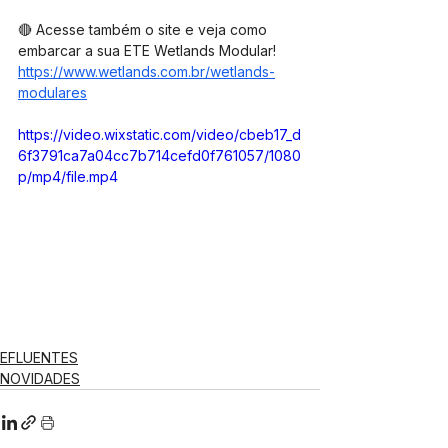
🔴 Acesse também o site e veja como 
embarcar a sua ETE Wetlands Modular!
https://www.wetlands.com.br/wetlands-
modulares
https://video.wixstatic.com/video/cbeb17_d
6f3791ca7a04cc7b714cefd0f761057/1080
p/mp4/file.mp4
EFLUENTES
NOVIDADES