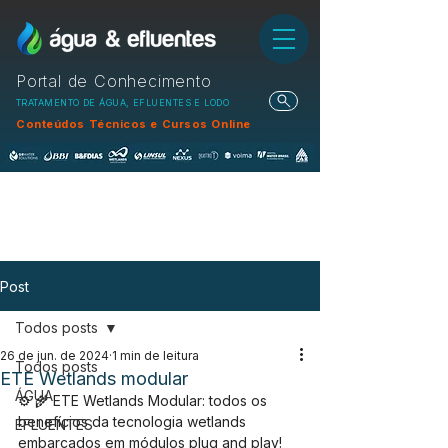
Portal de Conhecimento
TRATAMENTO DE ÁGUA, EFLUENTES E LODO
Conteúdos Técnicos e Cursos Online
Post
Todos posts
26 de jun. de 2024
1 min de leitura
Todos posts
ETE Wetlands modular
ÁGUA
⚙ 🌾 ETE Wetlands Modular: todos os 
benefícios da tecnologia wetlands 
EFLUENTES
embarcados em módulos plug and play!