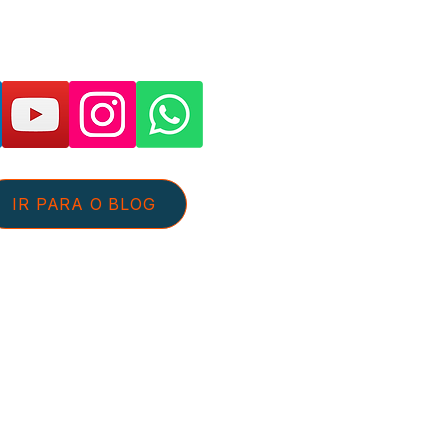
as páginas e suporte:
IR PARA O BLOG
tato@aguaeefluentes.com.br
+55 54 98126-5359
 de Privacidade
Sobre nós
pante do Programa de Associados da
 Afiliados do Mercado Livre, somos
las compras qualificadas efetuadas.