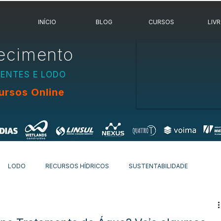
INÍCIO
BLOG
CURSOS
LIV
ecimento
UENTES E LODO
ursos Online
LODO
RECURSOS HÍDRICOS
SUSTENTABILIDADE
OVIDADES
OUTROS