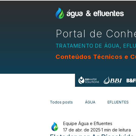
Portal de Conh
TRATAMENTO DE ÁGUA, EFL
Conteúdos Técnicos e C
Apoio:
Todos posts
ÁGUA
EFLUENTES
Equipe Água e Efluentes
EQUIPAMENTOS
CURSOS
N
17 de abr. de 2025
1 min de leitura