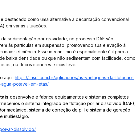
 se destacado como uma alternativa à decantação convencional 
) em várias situações.
 da sedimentação por gravidade, no processo DAF são 
erem às partículas em suspensão, promovendo sua elevação à 
 maior eficiência. Esse mecanismo é especialmente útil para a 
 de baixa densidade ou que não sedimentam com facilidade, como 
eosos, ou flocos menores e mais leves.
o aqui: 
https://linsul.com.br/aplicacoes/as-vantagens-da-flotacao-
e-agua-potavel-em-etas/
tais
 desenvolve e fabrica equipamentos e sistemas completos 
rnecemos o sistema integrado de flotação por ar dissolvido (DAF), 
dor mecânico, sistema de correção de pH e sistema de geração 
 multiestágio.
-por-ar-dissolvido/