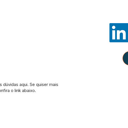
Noss
E-mail:
con
WhatsApp:
Política
Como partici
Amazon, e de
remunerados pe