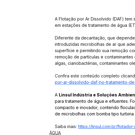
A Flotação por Ar Dissolvido (DAF) tem
em estações de tratamento de água (ETA
Diferente da decantação, que depende
introduzidas microbolhas de ar que ad
superfície e permitindo sua remoção com
remoção de partículas e contaminantes
algas, cianobactérias, contaminantes ol
Confira este conteúdo completo clicand
por-ar-dissolvido-daf-no-tratamento-d
A 
Linsul Indústria e Soluções Ambien
para tratamento de água e efluentes. Fo
compacto e inovador, contendo flocula
de microbolhas com bomba tipo turbina e
Saiba mais: 
https://linsul.com.br/flotador
ÁGUA