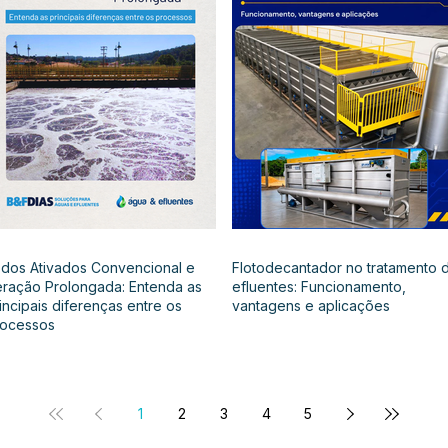
dos Ativados Convencional e
Flotodecantador no tratamento 
ração Prolongada: Entenda as
efluentes: Funcionamento,
incipais diferenças entre os
vantagens e aplicações
rocessos
1
2
3
4
5