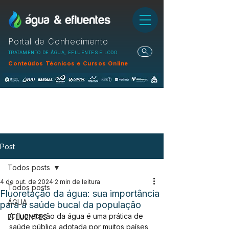
Portal de Conhecimento
TRATAMENTO DE ÁGUA, EFLUENTES E LODO
Conteúdos Técnicos e Cursos Online
Post
Todos posts
4 de out. de 2024
2 min de leitura
Todos posts
Fluoretação da água: sua importância
ÁGUA
para a saúde bucal da população
A fluoretação da água é uma prática de 
EFLUENTES
saúde pública adotada por muitos países 