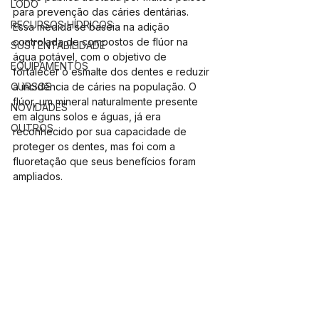
LODO
para prevenção das cáries dentárias. 
RECURSOS HÍDRICOS
Essa medida se baseia na adição 
controlada de compostos de flúor na 
SUSTENTABILIDADE
água potável, com o objetivo de 
EQUIPAMENTOS
fortalecer o esmalte dos dentes e reduzir 
CURSOS
a incidência de cáries na população. O 
flúor, um mineral naturalmente presente 
NOVIDADES
em alguns solos e águas, já era 
OUTROS
reconhecido por sua capacidade de 
proteger os dentes, mas foi com a 
fluoretação que seus benefícios foram 
ampliados.