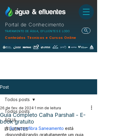
Portal de Conhecimento
TRATAMENTO DE ÁGUA, EFLUENTES E LODO
Conteúdos Técnicos e Cursos Online
Post
Todos posts
26 de fev. de 2024
1 min de leitura
Todos posts
Guia Completo Calha Parshall - E-
ÁGUA
book gratuito
A 
Sanecomfibra Saneamento
 está 
EFLUENTES
disponibilizando gratuitamente um guia 