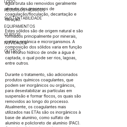
LODO
água bruta são removidos geralmente 
através dos processos de 
RECURSOS HÍDRICOS
coagulação/floculação, decantação e 
SUSTENTABILIDADE
filtração.
EQUIPAMENTOS
Estes sólidos são de origem natural e são 
CURSOS
formados principalmente por minerais, 
matéria orgânica e microrganismos. A 
NOVIDADES
composição dos sólidos varia em função 
OUTROS
do recurso hídrico de onde a água é 
captada, o qual pode ser rios, lagoas, 
entre outros.
Durante o tratamento, são adicionados 
produtos químicos coagulantes, que 
podem ser inorgânicos ou orgânicos, 
para desestabilizar as partículas em 
suspensão e formar flocos, os quais são 
removidos ao longo do processo. 
Atualmente, os coagulantes mais 
utilizados nas ETAs são os inorgânicos à 
base de alumínio, como sulfato de 
alumínio e policloreto de alumínio (PAC). 