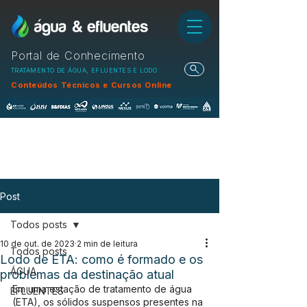
Portal de Conhecimento
TRATAMENTO DE ÁGUA, EFLUENTES E LODO
Conteúdos Técnicos e Cursos Online
Post
Todos posts
10 de out. de 2023
2 min de leitura
Todos posts
Lodo de ETA: como é formado e os
ÁGUA
problemas da destinação atual
Em uma estação de tratamento de água 
EFLUENTES
(ETA), os sólidos suspensos presentes na 