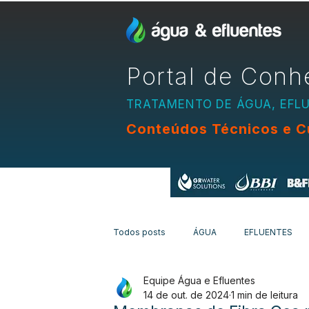
Portal de Conh
TRATAMENTO DE ÁGUA, EFL
Conteúdos Técnicos e C
Apoio:
Todos posts
ÁGUA
EFLUENTES
Equipe Água e Efluentes
EQUIPAMENTOS
CURSOS
N
14 de out. de 2024
1 min de leitura