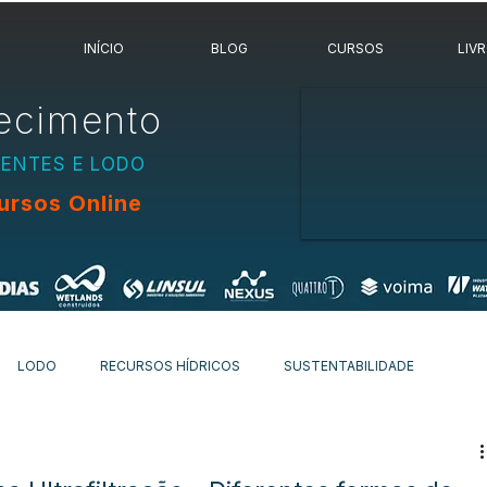
INÍCIO
BLOG
CURSOS
LIV
ecimento
UENTES E LODO
ursos Online
LODO
RECURSOS HÍDRICOS
SUSTENTABILIDADE
OVIDADES
OUTROS