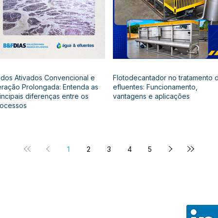
dos Ativados Convencional e
Flotodecantador no tratamento 
ração Prolongada: Entenda as
efluentes: Funcionamento,
incipais diferenças entre os
vantagens e aplicações
rocessos
1
2
3
4
5
Noss