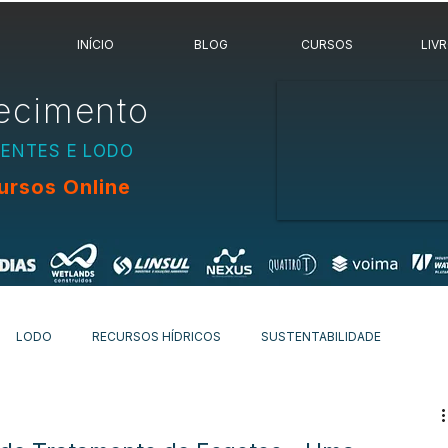
INÍCIO
BLOG
CURSOS
LIV
ecimento
UENTES E LODO
ursos Online
LODO
RECURSOS HÍDRICOS
SUSTENTABILIDADE
OVIDADES
OUTROS