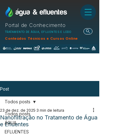
Portal de Conhecimento
TRATAMENTO DE ÁGUA, EFLUENTES E LODO
Conteúdos Técnicos e Cursos Online
Post
Todos posts
23 de dez. de 2025
3 min de leitura
Todos posts
Nanofiltração no Tratamento de Água
ÁGUA
e Efluentes
EFLUENTES