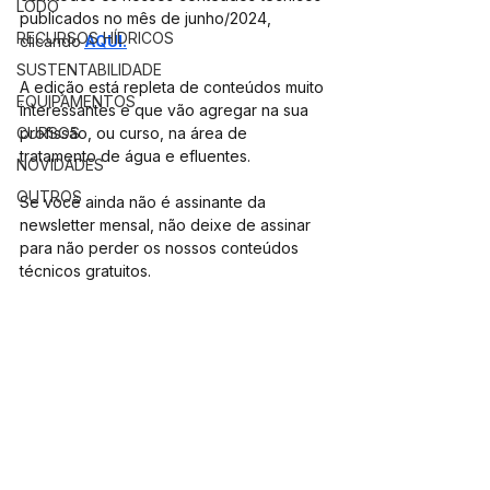
LODO
publicados no mês de junho/2024, 
RECURSOS HÍDRICOS
clicando
AQUI.
SUSTENTABILIDADE
A edição está repleta de conteúdos muito 
EQUIPAMENTOS
interessantes e que vão agregar na sua 
CURSOS
profissão, ou curso, na área de 
tratamento de água e efluentes.
NOVIDADES
OUTROS
Se você ainda não é assinante da 
newsletter mensal, não deixe de assinar 
para não perder os nossos conteúdos 
técnicos gratuitos.