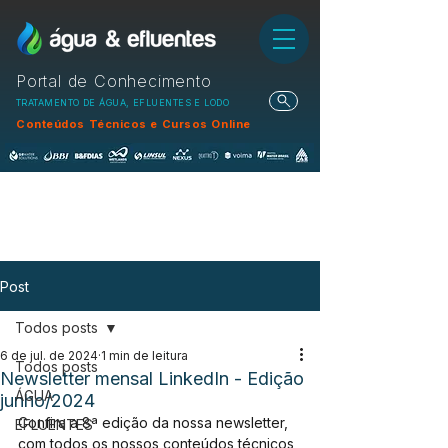
Portal de Conhecimento
TRATAMENTO DE ÁGUA, EFLUENTES E LODO
Conteúdos Técnicos e Cursos Online
Post
Todos posts
6 de jul. de 2024
1 min de leitura
Todos posts
Newsletter mensal LinkedIn - Edição
ÁGUA
junho/2024
Confira a 8ª edição da nossa newsletter, 
EFLUENTES
com todos os nossos conteúdos técnicos 