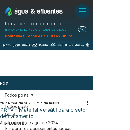
Portal de Conhecimento
TRATAMENTO DE ÁGUA, EFLUENTES E LODO
Conteúdos Técnicos e Cursos Online
Post
Todos posts
28 de mar. de 2023
2 min de leitura
Todos posts
PRFV - Material versátil para o setor
ÁGUA
de tratamento
Atualizado:
7 de ago. de 2024
EFLUENTES
Em geral, os equipamentos, peças, 