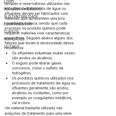
LODO
tanques e reservatórios utilizados nas 
estações de tratamento de água ou 
RECURSOS HÍDRICOS
efluentes devem ser fabricados com 
SUSTENTABILIDADE
materiais que apresentem uma boa 
resistência química, sendo que cada 
EQUIPAMENTOS
processo ou produto químico pode 
CURSOS
requerer materiais com características 
específicas. Seguem abaixo alguns dos 
NOVIDADES
fatores que levam à necessidade dessa 
OUTROS
resistência:
Os efluentes industriais muitas vezes 
são ácidos ou alcalinos;
O esgoto pode liberar gases 
corrosivos, como o sulfeto de 
hidrogênio;
Os produtos químicos utilizados nos 
processos de tratamento de água ou 
efluentes geralmente são ácidos, 
alcalinos ou oxidantes, como por 
exemplo os coagulantes metálicos, 
cal e cloro.
Um material bastante utilizado nas 
estações de tratamento para uma série 