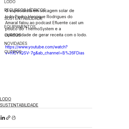
LODO
RECURSOS HÍDRICOS
O especialista em secagem solar de 
lodo 
Pedro Henrique Rodrigues do 
SUSTENTABILIDADE
Amaral
 falou ao 
podcast Efluente cast 
um 
EQUIPAMENTOS
pouco do 
ThermoSystem 
e a 
oportunidade de gerar receita com o lodo.
CURSOS
NOVIDADES
https://www.youtube.com/watch?
OUTROS
v=h1CY1QSV-7g&ab_channel=B%26FDias
LODO
SUSTENTABILIDADE