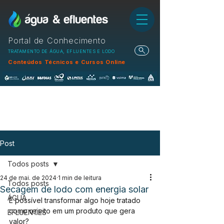
Portal de Conhecimento
TRATAMENTO DE ÁGUA, EFLUENTES E LODO
Conteúdos Técnicos e Cursos Online
Post
Todos posts
24 de mai. de 2024
1 min de leitura
Todos posts
Secagem de lodo com energia solar
ÁGUA
É possível transformar algo hoje tratado 
como rejeito em um produto que gera 
EFLUENTES
valor?