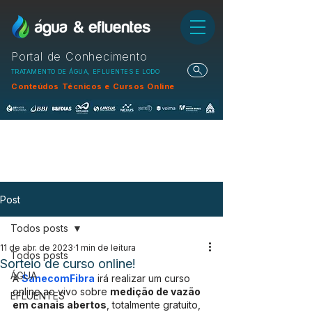
Portal de Conhecimento
TRATAMENTO DE ÁGUA, EFLUENTES E LODO
Conteúdos Técnicos e Cursos Online
Post
Todos posts
11 de abr. de 2023
1 min de leitura
Todos posts
Sorteio de curso online!
ÁGUA
A 
SanecomFibra
 irá realizar um curso 
online ao vivo sobre 
medição de vazão 
EFLUENTES
em canais abertos
, totalmente gratuito, 