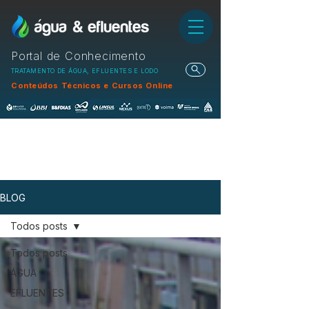
Portal de Conhecimento
TRATAMENTO DE ÁGUA, EFLUENTES E LODO
Conteúdos Técnicos e Cursos Online
BLOG
Todos posts
Todos posts
ÁGUA
EFLUENTES