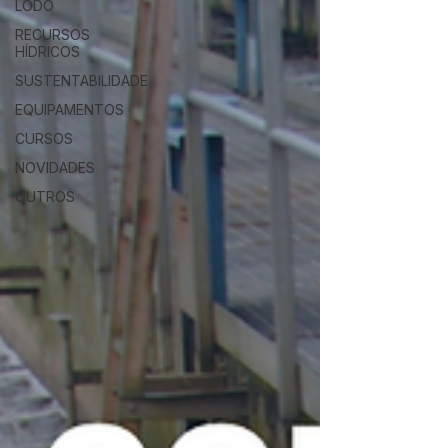
LODO
RECURSOS
HÍDRICOS
SUSTENTABILIDADE
EQUIPAMENTOS
CURSOS
NOVIDADES
OUTROS