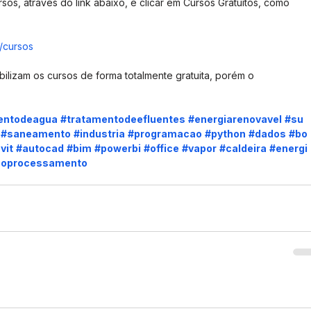
os, através do link abaixo, e clicar em Cursos Gratuitos, como 
/cursos
bilizam os cursos de forma totalmente gratuita, porém o 
entodeagua
#tratamentodeefluentes
#energiarenovavel
#su
#saneamento
#industria
#programacao
#python
#dados
#bo
vit
#autocad
#bim
#powerbi
#office
#vapor
#caldeira
#energi
eoprocessamento