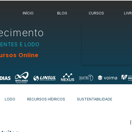
INÍCIO
BLOG
CURSOS
LIV
ecimento
UENTES E LODO
ursos Online
LODO
RECURSOS HÍDRICOS
SUSTENTABILIDADE
OVIDADES
OUTROS