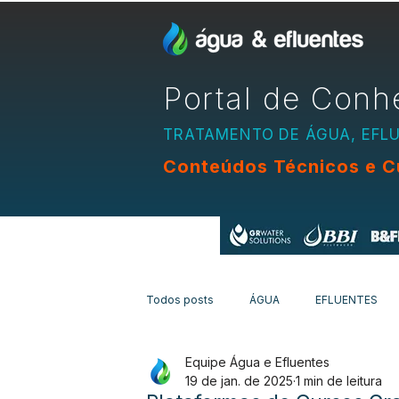
Portal de Conh
TRATAMENTO DE ÁGUA, EFL
Conteúdos Técnicos e C
Apoio:
Todos posts
ÁGUA
EFLUENTES
Equipe Água e Efluentes
EQUIPAMENTOS
CURSOS
N
19 de jan. de 2025
1 min de leitura