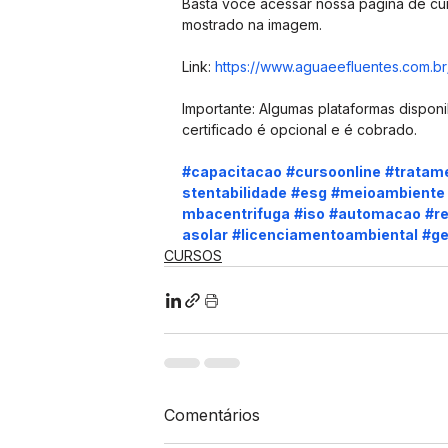
Basta você acessar nossa página de curs
mostrado na imagem.
Link: 
https://www.aguaeefluentes.com.br
Importante: Algumas plataformas disponi
certificado é opcional e é cobrado.
#capacitacao
#cursoonline
#tratam
stentabilidade
#esg
#meioambiente
mbacentrifuga
#iso
#automacao
#re
asolar
#licenciamentoambiental
#g
CURSOS
Comentários