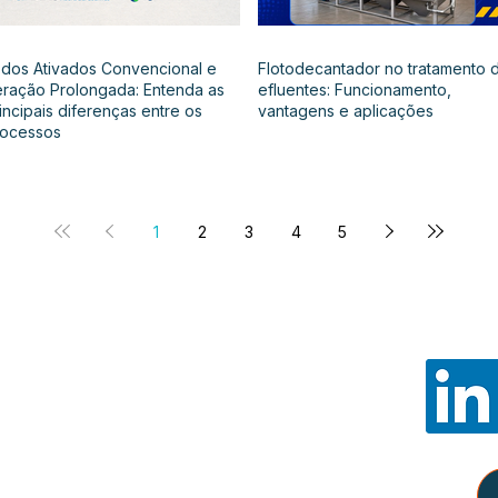
dos Ativados Convencional e
Flotodecantador no tratamento 
ração Prolongada: Entenda as
efluentes: Funcionamento,
incipais diferenças entre os
vantagens e aplicações
rocessos
1
2
3
4
5
Noss