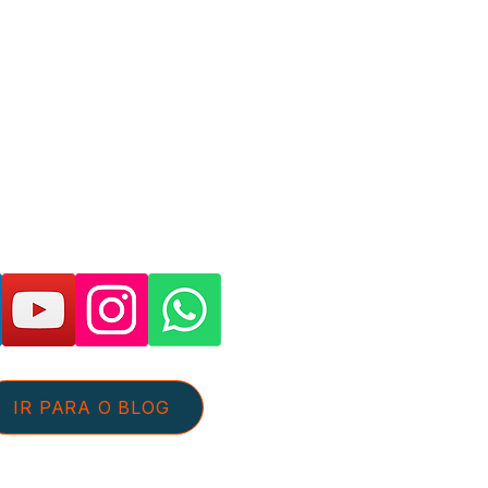
as páginas e suporte:
IR PARA O BLOG
tato@aguaeefluentes.com.br