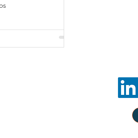
os
Noss
E-mail:
con