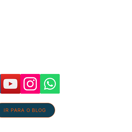
as páginas e suporte:
IR PARA O BLOG
tato@aguaeefluentes.com.br