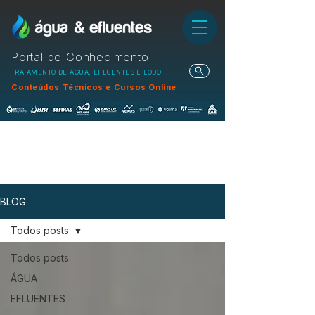
Portal de Conhecimento
TRATAMENTO DE ÁGUA, EFLUENTES E LODO
Conteúdos Técnicos e Cursos Online
BLOG
Todos posts
Todos posts
ÁGUA
EFLUENTES