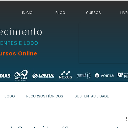
INÍCIO
BLOG
CURSOS
LIV
ecimento
UENTES E LODO
ursos Online
LODO
RECURSOS HÍDRICOS
SUSTENTABILIDADE
OVIDADES
OUTROS