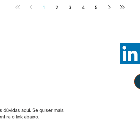
1
2
3
4
5
Noss
E-mail:
con
WhatsApp:
Política