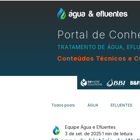
Portal de Conh
TRATAMENTO DE ÁGUA, EFL
Conteúdos Técnicos e C
Apoio:
Todos posts
ÁGUA
EFLUENTES
Equipe Água e Efluentes
EQUIPAMENTOS
CURSOS
N
3 de set. de 2025
1 min de leitura