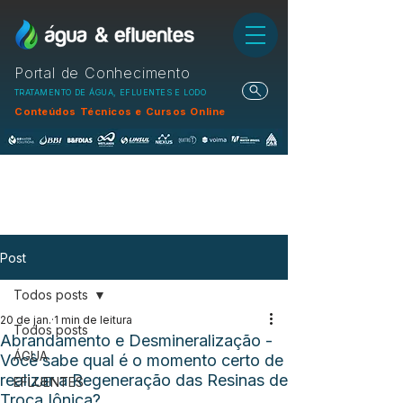
Portal de Conhecimento
TRATAMENTO DE ÁGUA, EFLUENTES E LODO
Conteúdos Técnicos e Cursos Online
Post
Todos posts
20 de jan.
1 min de leitura
Todos posts
Abrandamento e Desmineralização -
ÁGUA
Você sabe qual é o momento certo de
realizar a Regeneração das Resinas de
EFLUENTES
Troca Iônica?