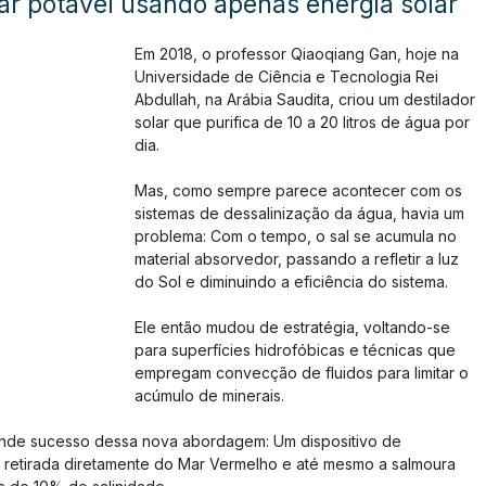
ar potável usando apenas energia solar
Em 2018, o professor Qiaoqiang Gan, hoje na 
Universidade de Ciência e Tecnologia Rei 
Abdullah, na Arábia Saudita, criou um destilador 
solar que purifica de 10 a 20 litros de água por 
dia.
Mas, como sempre parece acontecer com os 
sistemas de dessalinização da água, havia um 
problema: Com o tempo, o sal se acumula no 
material absorvedor, passando a refletir a luz 
do Sol e diminuindo a eficiência do sistema.
Ele então mudou de estratégia, voltando-se 
para superfícies hidrofóbicas e técnicas que 
empregam convecção de fluidos para limitar o 
acúmulo de minerais.
ande sucesso dessa nova abordagem: Um dispositivo de 
ua retirada diretamente do Mar Vermelho e até mesmo a salmoura 