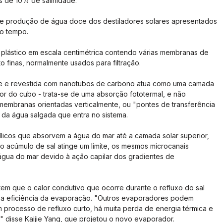
s de 10% de salinidade.
de produção de água doce dos destiladores solares apresentados 
 o tempo.
plástico em escala centimétrica contendo várias membranas de 
to finas, normalmente usados para filtração.
e e revestida com nanotubos de carbono atua como uma camada 
or do cubo - trata-se de uma absorção fototermal, e não 
 membranas orientadas verticalmente, ou "pontes de transferência 
da água salgada que entra no sistema.
ílicos que absorvem a água do mar até a camada solar superior, 
o acúmulo de sal atinge um limite, os mesmos microcanais 
 água do mar devido à ação capilar dos gradientes de 
tem que o calor condutivo que ocorre durante o refluxo do sal 
do a eficiência da evaporação. "Outros evaporadores podem 
m processo de refluxo curto, há muita perda de energia térmica e 
" disse Kaijie Yang, que projetou o novo evaporador.