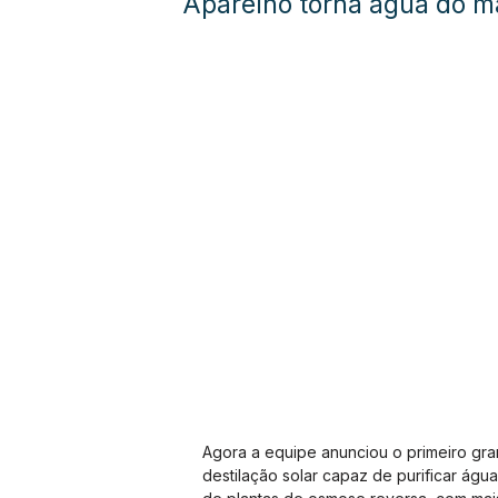
Aparelho torna água do m
Agora a equipe anunciou o primeiro gr
destilação solar capaz de purificar ág