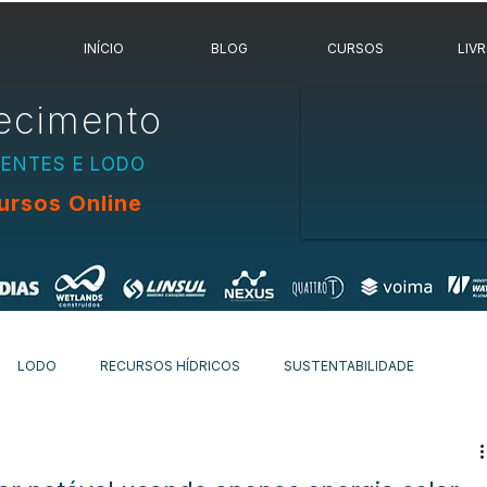
INÍCIO
BLOG
CURSOS
LIV
ecimento
UENTES E LODO
ursos Online
LODO
RECURSOS HÍDRICOS
SUSTENTABILIDADE
OVIDADES
OUTROS