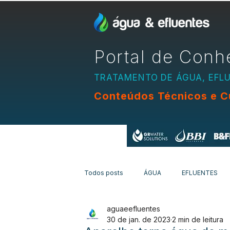
Portal de Conh
TRATAMENTO DE ÁGUA, EFL
Conteúdos Técnicos e C
Apoio:
Todos posts
ÁGUA
EFLUENTES
aguaeefluentes
EQUIPAMENTOS
CURSOS
N
30 de jan. de 2023
2 min de leitura