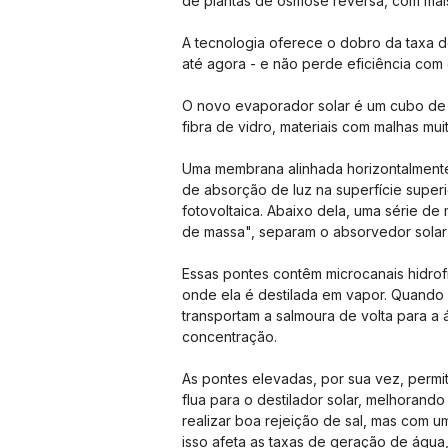
de plantas de osmose reversa, com mai
A tecnologia oferece o dobro da taxa 
até agora - e não perde eficiência com
O novo evaporador solar é um cubo de 
fibra de vidro, materiais com malhas mui
Uma membrana alinhada horizontalment
de absorção de luz na superfície superi
fotovoltaica. Abaixo dela, uma série de
de massa", separam o absorvedor solar 
Essas pontes contêm microcanais hidrof
onde ela é destilada em vapor. Quando 
transportam a salmoura de volta para a
concentração.
As pontes elevadas, por sua vez, permi
flua para o destilador solar, melhoran
realizar boa rejeição de sal, mas com u
isso afeta as taxas de geração de água,