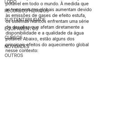
LODO
potável em todo o mundo. À medida que 
as temperaturas globais aumentam devido 
RECURSOS HÍDRICOS
às emissões de gases de efeito estufa, 
SUSTENTABILIDADE
os sistemas hídricos enfrentam uma série 
de desafios que afetam diretamente a 
EQUIPAMENTOS
disponibilidade e a qualidade da água 
CURSOS
potável. Abaixo, estão alguns dos 
principais efeitos do aquecimento global 
NOVIDADES
nesse contexto:
OUTROS