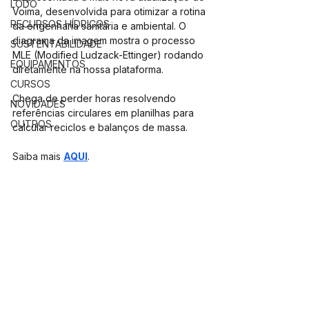
LODO
Voima, desenvolvida para otimizar a rotina 
RECURSOS HÍDRICOS
da engenharia sanitária e ambiental. O 
diagrama da imagem mostra o processo 
SUSTENTABILIDADE
MLE (Modified Ludzack-Ettinger) rodando 
EQUIPAMENTOS
diretamente na nossa plataforma. 
CURSOS
Chega de perder horas resolvendo 
NOVIDADES
referências circulares em planilhas para 
OUTROS
calcular reciclos e balanços de massa.
Saiba mais 
AQUI
.