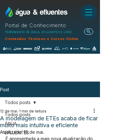
Portal de Conhecimento
TRATAMENTO DE ÁGUA, EFLUENTES E LODO
Conteúdos Técnicos e Cursos Online
Post
Todos posts
12 de mai.
1 min de leitura
Todos posts
A modelagem de ETEs acaba de ficar
ÁGUA
muito mais intuitiva e eficiente
Atualizado:
18 de mai.
EFLUENTES
É apresentada a mais nova atualização do 