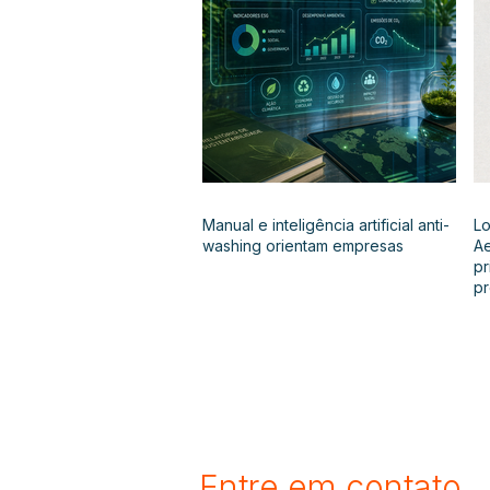
Manual e inteligência artificial anti-
Lo
washing orientam empresas
Ae
pr
p
Entre em contato