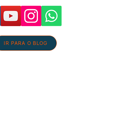
IR PARA O BLOG
tato@aguaeefluentes.com.br
+55 54 98126-5359
 de Privacidade
Sobre nós
pante do Programa de Associados da
 Afiliados do Mercado Livre, somos
las compras qualificadas efetuadas.