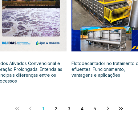
dos Ativados Convencional e
Flotodecantador no tratamento 
ração Prolongada: Entenda as
efluentes: Funcionamento,
incipais diferenças entre os
vantagens e aplicações
rocessos
1
2
3
4
5
Noss