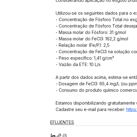
considerando aplicação no esgoto bruto
Utilizou-se os seguintes dados para o 
- Concentração de Fósforo Total no esg
- Concentração de Fósforo Total deseja
- Massa molar do Fósforo: 31 g/mol
- Massa molar do FeCl3: 162,2 g/mol
- Relação molar (Fe/P): 2,5
- Concentração de FeCl3 na solução co
- Peso específico: 1,41 g/cm³
- Vazão da ETE: 10 L/s
A partir dos dados acima, estima-se ent
- Dosagem de FeCl3: 65,4 mg/L (ou pp
- Consumo do produto químico comercia
Estamos disponibilizando gratuitamente 
Cadastre seu e-mail para receber: 
https
EFLUENTES