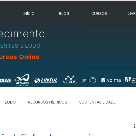
INÍCIO
BLOG
CURSOS
LIV
ecimento
UENTES E LODO
ursos Online
LODO
RECURSOS HÍDRICOS
SUSTENTABILIDADE
OVIDADES
OUTROS