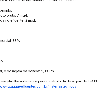
 a montante de decantador primário ou flotador: 
exemplo:
oto bruto: 7 mg/L
da no efluente: 2 mg/L
mercial: 38%
ão:
m)
l, e dosagem da bomba: 4,39 L/h.
uma planilha automática para o cálculo da dosagem de FeCl3. 
://www.aguaeefluentes.com.br/materiaistecnicos