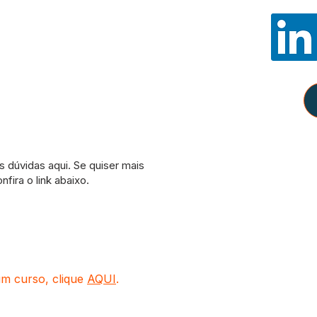
E-mail:
con
WhatsApp:
Política
Como partici
Amazon, e de
remunerados pe
um curso, clique
AQUI
.