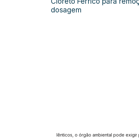
Cloreto Férrico para remo
dosagem
lênticos, o órgão ambiental pode exigir