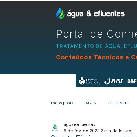
Portal de Conh
TRATAMENTO DE ÁGUA, EFL
Conteúdos Técnicos e C
Apoio:
Todos posts
ÁGUA
EFLUENTES
aguaeefluentes
EQUIPAMENTOS
CURSOS
N
8 de fev. de 2023
2 min de leitura