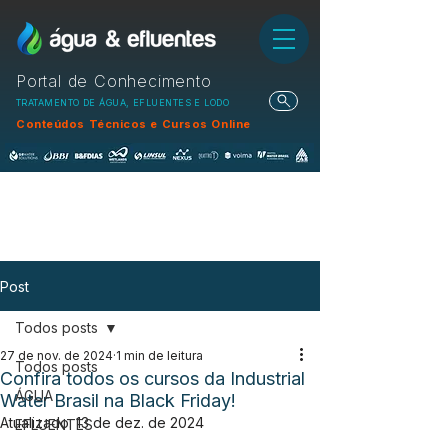
Portal de Conhecimento
TRATAMENTO DE ÁGUA, EFLUENTES E LODO
Conteúdos Técnicos e Cursos Online
Post
Todos posts
27 de nov. de 2024
1 min de leitura
Todos posts
Confira todos os cursos da Industrial
ÁGUA
Water Brasil na Black Friday!
Atualizado:
13 de dez. de 2024
EFLUENTES