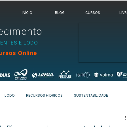
INÍCIO
BLOG
CURSOS
LIV
ecimento
UENTES E LODO
ursos Online
LODO
RECURSOS HÍDRICOS
SUSTENTABILIDADE
OVIDADES
OUTROS