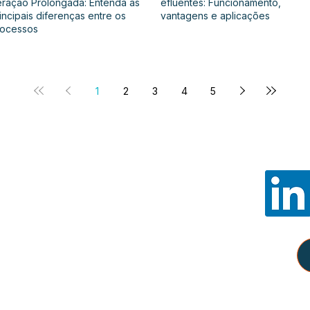
ração Prolongada: Entenda as
efluentes: Funcionamento,
incipais diferenças entre os
vantagens e aplicações
rocessos
1
2
3
4
5
Noss
E-mail:
con