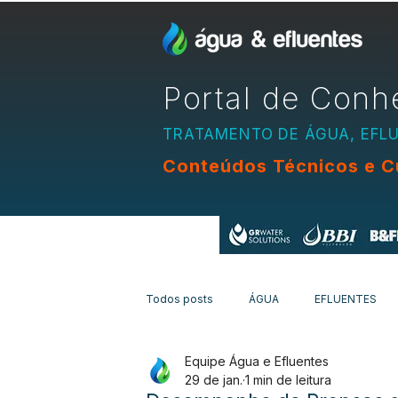
Portal de Conh
TRATAMENTO DE ÁGUA, EFL
Conteúdos Técnicos e C
Apoio:
Todos posts
ÁGUA
EFLUENTES
Equipe Água e Efluentes
EQUIPAMENTOS
CURSOS
N
29 de jan.
1 min de leitura