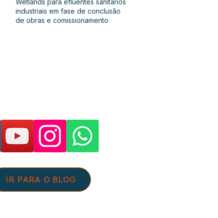
Wetlands para efluentes sanitários
industriais em fase de conclusão
de obras e comissionamento
as páginas e suporte:
IR PARA O BLOG
tato@aguaeefluentes.com.br