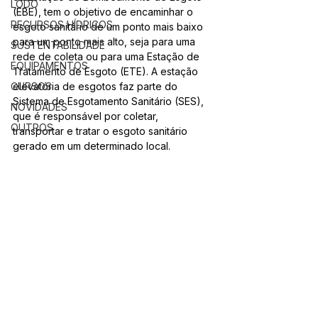
LODO
(EBE), tem o objetivo de encaminhar o 
RECURSOS HÍDRICOS
esgoto sanitário de um ponto mais baixo 
para um ponto mais alto, seja para uma 
SUSTENTABILIDADE
rede de coleta ou para uma Estação de 
EQUIPAMENTOS
Tratamento de Esgoto (ETE). A estação 
CURSOS
elevatória de esgotos faz parte do 
Sistema de Esgotamento Sanitário (SES), 
NOVIDADES
que é responsável por coletar, 
OUTROS
transportar e tratar o esgoto sanitário 
gerado em um determinado local.