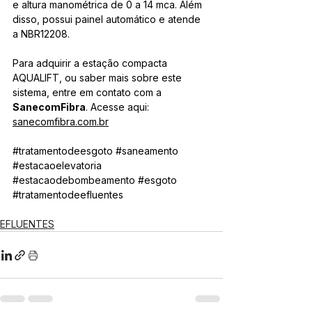
e altura manométrica de 0 a 14 mca. Além 
disso, possui painel automático e atende 
a NBR12208. 
Para adquirir a estação compacta 
AQUALIFT, ou saber mais sobre este 
sistema, entre em contato com a
SanecomFibra
. Acesse aqui: 
sanecomfibra.com.br
#tratamentodeesgoto
#saneamento
#estacaoelevatoria
#estacaodebombeamento
#esgoto
#tratamentodeefluentes
EFLUENTES