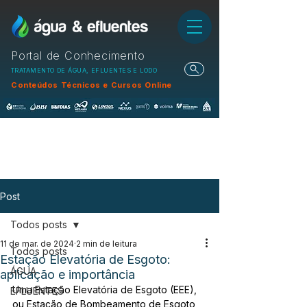
Portal de Conhecimento
TRATAMENTO DE ÁGUA, EFLUENTES E LODO
Conteúdos Técnicos e Cursos Online
Post
Todos posts
11 de mar. de 2024
2 min de leitura
Todos posts
Estação Elevatória de Esgoto:
ÁGUA
aplicação e importância
Uma Estação Elevatória de Esgoto (EEE), 
EFLUENTES
ou Estação de Bombeamento de Esgoto 