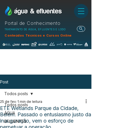
Portal de Conhecimento
TRATAMENTO DE ÁGUA, EFLUENTES E LODO
Conteúdos Técnicos e Cursos Online
Post
Todos posts
25 de fev.
1 min de leitura
Todos posts
ETE Wetlands Parque da Cidade,
ÁGUA
Belém. Passado o entusiasmo justo da
inauguração, vem o esforço de
EFLUENTES
perpetuar a operação...