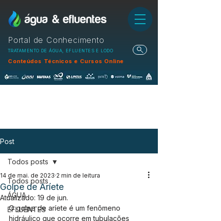
Portal de Conhecimento
TRATAMENTO DE ÁGUA, EFLUENTES E LODO
Conteúdos Técnicos e Cursos Online
Post
Todos posts
14 de mai. de 2023
2 min de leitura
Todos posts
Golpe de Aríete
ÁGUA
Atualizado:
19 de jun.
O golpe de aríete é um fenômeno 
EFLUENTES
hidráulico que ocorre em tubulações 