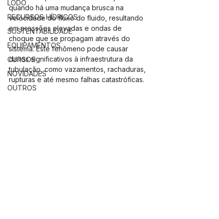
LODO
quando há uma mudança brusca na 
RECURSOS HÍDRICOS
velocidade do fluxo do fluido, resultando 
em pressões elevadas e ondas de 
SUSTENTABILIDADE
choque que se propagam através do 
EQUIPAMENTOS
sistema. Este fenômeno pode causar 
danos significativos à infraestrutura da 
CURSOS
tubulação, como vazamentos, rachaduras, 
NOVIDADES
rupturas e até mesmo falhas catastróficas.
OUTROS