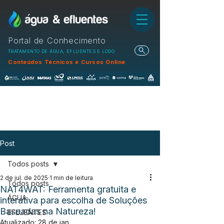
Portal de Conhecimento
TRATAMENTO DE ÁGUA, EFLUENTES E LODO
Conteúdos Técnicos e Cursos Online
Post
Todos posts
2 de jul. de 2025
1 min de leitura
Todos posts
NAT4WAT: Ferramenta gratuita e
ÁGUA
interativa para escolha de Soluções
Baseadas na Natureza!
EFLUENTES
Atualizado:
28 de jan.