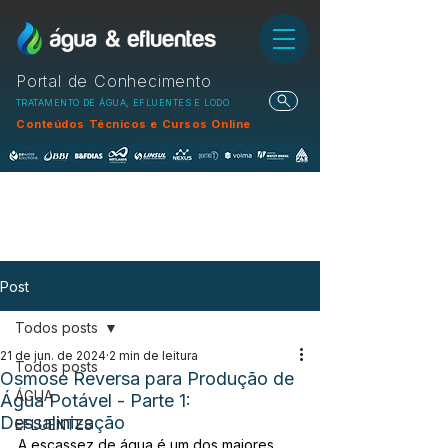
Portal de Conhecimento
TRATAMENTO DE ÁGUA, EFLUENTES E LODO
Conteúdos Técnicos e Cursos Online
Post
Todos posts
21 de jun. de 2024
2 min de leitura
Todos posts
Osmose Reversa para Produção de
ÁGUA
Água Potável - Parte 1:
Dessalinização
EFLUENTES
A escassez de água é um dos maiores 