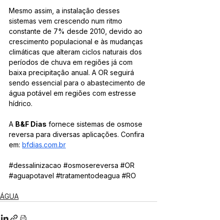
Mesmo assim, a instalação desses 
sistemas vem crescendo num ritmo 
constante de 7% desde 2010, devido ao 
crescimento populacional e às mudanças 
climáticas que alteram ciclos naturais dos 
períodos de chuva em regiões já com 
baixa precipitação anual. A OR seguirá 
sendo essencial para o abastecimento de 
água potável em regiões com estresse 
hídrico. 
A 
B&F Dias
 fornece sistemas de osmose 
reversa para diversas aplicações. Confira 
em: 
bfdias.com.br
#dessalinizacao
#osmosereversa
#OR
#aguapotavel
#tratamentodeagua
#RO
ÁGUA