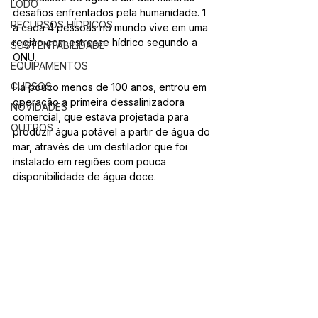
LODO
desafios enfrentados pela humanidade. 1 
RECURSOS HÍDRICOS
a cada 4 pessoas no mundo vive em uma 
região com estresse hídrico segundo a 
SUSTENTABILIDADE
ONU.
EQUIPAMENTOS
CURSOS
Há pouco menos de 100 anos, entrou em 
operação a primeira dessalinizadora 
NOVIDADES
comercial, que estava projetada para 
OUTROS
produzir água potável a partir de água do 
mar, através de um destilador que foi 
instalado em regiões com pouca 
disponibilidade de água doce.