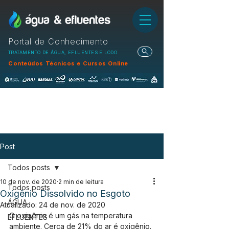
Portal de Conhecimento
TRATAMENTO DE ÁGUA, EFLUENTES E LODO
Conteúdos Técnicos e Cursos Online
Post
Todos posts
10 de nov. de 2020
2 min de leitura
Todos posts
Oxigênio Dissolvido no Esgoto
ÁGUA
Atualizado:
24 de nov. de 2020
O oxigênio é um gás na temperatura 
EFLUENTES
ambiente. Cerca de 21% do ar é oxigênio. 