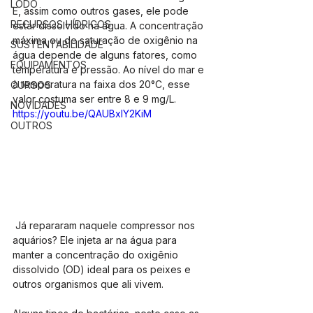
LODO
E, assim como outros gases, ele pode 
RECURSOS HÍDRICOS
estar dissolvido na água. A concentração 
máxima ou de saturação de oxigênio na 
SUSTENTABILIDADE
água depende de alguns fatores, como 
EQUIPAMENTOS
temperatura e pressão. Ao nível do mar e 
à temperatura na faixa dos 20°C, esse 
CURSOS
valor costuma ser entre 8 e 9 mg/L.
NOVIDADES
https://youtu.be/QAUBxlY2KiM
OUTROS
 Já repararam naquele compressor nos 
aquários? Ele injeta ar na água para 
manter a concentração do oxigênio 
dissolvido (OD) ideal para os peixes e 
outros organismos que ali vivem.