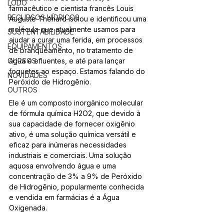
LODO
farmacêutico e cientista francês Louis 
RECURSOS HÍDRICOS
Auguste Thénard isolou e identificou uma 
molécula que atualmente usamos para 
SUSTENTABILIDADE
ajudar a curar uma ferida, em processos 
EQUIPAMENTOS
de branqueamento, no tratamento de 
CURSOS
água e efluentes, e até para lançar 
foguetes ao espaço. Estamos falando do 
NOVIDADES
Peróxido de Hidrogênio.
OUTROS
Ele é um composto inorgânico molecular 
de fórmula química H2O2, que devido à 
sua capacidade de fornecer oxigênio 
ativo, é uma solução química versátil e 
eficaz para inúmeras necessidades 
industriais e comerciais. Uma solução 
aquosa envolvendo água e uma 
concentração de 3% a 9% de Peróxido 
de Hidrogênio, popularmente conhecida 
e vendida em farmácias é a Água 
Oxigenada.