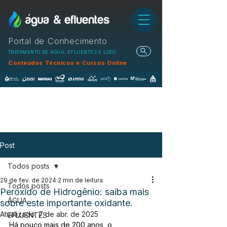
Portal de Conhecimento
TRATAMENTO DE ÁGUA, EFLUENTES E LODO
Conteúdos Técnicos e Cursos Online
Post
Todos posts
29 de fev. de 2024
2 min de leitura
Todos posts
Peróxido de Hidrogênio: saiba mais
ÁGUA
sobre este importante oxidante.
Atualizado:
7 de abr. de 2025
EFLUENTES
Há pouco mais de 200 anos, o 