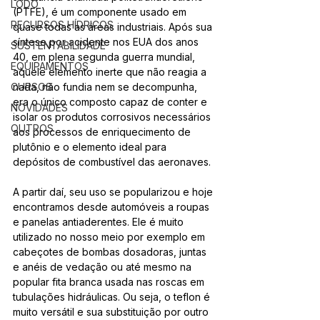
LODO
(PTFE), é um componente usado em 
RECURSOS HÍDRICOS
quase todas as áreas industriais. Após sua 
síntese por acidente nos EUA dos anos 
SUSTENTABILIDADE
40, em plena segunda guerra mundial, 
EQUIPAMENTOS
aquele elemento inerte que não reagia a 
CURSOS
nada, não fundia nem se decompunha, 
era o único composto capaz de conter e 
NOVIDADES
isolar os produtos corrosivos necessários 
OUTROS
aos processos de enriquecimento de 
plutônio e o elemento ideal para 
depósitos de combustível das aeronaves. 
A partir daí, seu uso se popularizou e hoje 
encontramos desde automóveis a roupas 
e panelas antiaderentes. Ele é muito 
utilizado no nosso meio por exemplo em 
cabeçotes de bombas dosadoras, juntas 
e anéis de vedação ou até mesmo na 
popular fita branca usada nas roscas em 
tubulações hidráulicas. Ou seja, o teflon é 
muito versátil e sua substituição por outro 