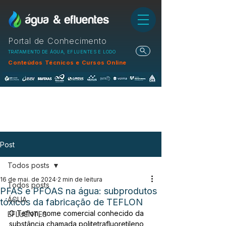
Portal de Conhecimento
TRATAMENTO DE ÁGUA, EFLUENTES E LODO
Conteúdos Técnicos e Cursos Online
Post
Todos posts
16 de mai. de 2024
2 min de leitura
Todos posts
PFAS e PFOAS na água: subprodutos
ÁGUA
tóxicos da fabricação de TEFLON
O Teflon, nome comercial conhecido da 
EFLUENTES
substância chamada politetrafluoretileno 