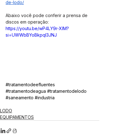
de-lodo/
Abaixo você pode conferir a prensa de 
discos em operação:
https://youtu.be/wP4LY9r-XIM?
si=UWWbBYoBkpqI3JNJ
#tratamentodeefluentes
#tratamentodeagua
#tratamentodelodo
#saneamento
#industria
LODO
EQUIPAMENTOS