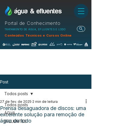
Portal de Conhecimento
TRATAMENTO DE ÁGUA, EFLUENTES E LODO
Conteúdos Técnicos e Cursos Online
Post
Todos posts
27 de fev. de 2025
2 min de leitura
Todos posts
Prensa desaguadora de discos: uma
ÁGUA
excelente solução para remoção de
água do lodo
EFLUENTES