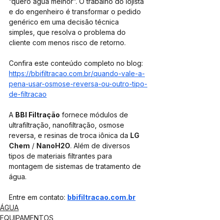
“quero água melhor”. O trabalho do lojista 
e do engenheiro é transformar o pedido 
genérico em uma decisão técnica 
simples, que resolva o problema do 
cliente com menos risco de retorno.
Confira este conteúdo completo no blog: 
https://bbifiltracao.com.br/quando-vale-a-
pena-usar-osmose-reversa-ou-outro-tipo-
de-filtracao
A 
BBI Filtração
 fornece módulos de 
ultrafiltração, nanofiltração, osmose 
reversa, e resinas de troca iônica da
LG 
Chem
 / 
NanoH2O
. Além de diversos 
tipos de materiais filtrantes para 
montagem de sistemas de tratamento de 
água. 
Entre em contato: 
bbifiltracao.com.br
ÁGUA
EQUIPAMENTOS