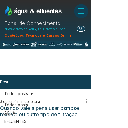
Portal de Conhecimento
TRATAMENTO DE ÁGUA, EFLUENTES E LODO
Conteúdos Técnicos e Cursos Online
Post
Todos posts
3 de jun.
1 min de leitura
Todos posts
Quando vale a pena usar osmose
ÁGUA
reversa ou outro tipo de filtração
EFLUENTES