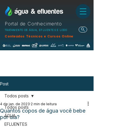
Portal de Conhecimento
TRATAMENTO DE ÁGUA, EFLUENTES E LODO
Conteúdos Técnicos e Cursos Online
Post
Todos posts
4 de jan. de 2023
2 min de leitura
Todos posts
Quantos copos de água você bebe
ÁGUA
por dia?
EFLUENTES